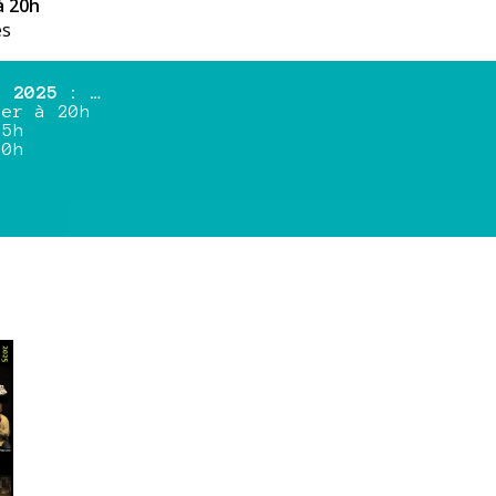
à 20h
es
n 2025 : …
ier à 20h
15h
20h
h