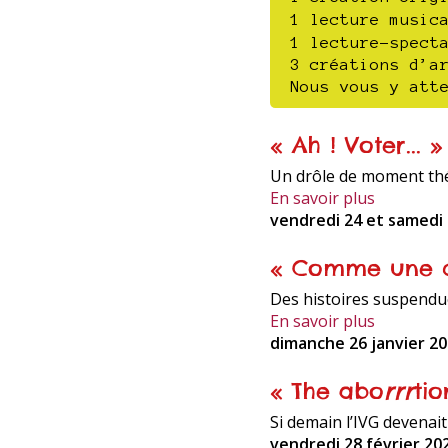
1 lecture music
1 lecture-spect
3 créations d’a
Nous vous y att
« Ah ! Voter... »
Un drôle de moment théâ
En savoir plus
vendredi 24 et samedi 
« Comme une 
Des histoires suspendue
En savoir plus
dimanche 26 janvier 20
« The abo
rrr
tio
Si demain l’IVG devenait
vendredi 28 février 20