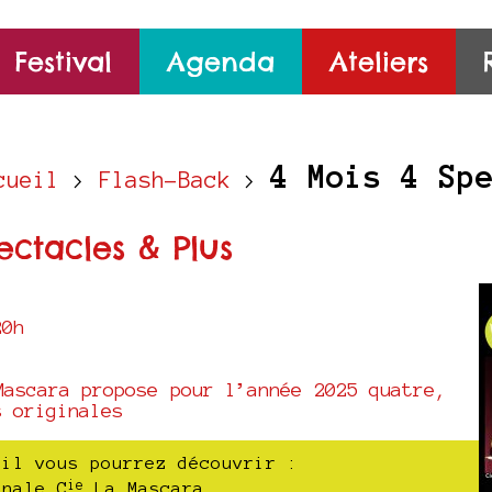
Festival
Agenda
Ateliers
4 Mois 4 Sp
cueil
>
Flash-Back
>
ectacles & Plus
20h
Mascara propose pour l’année 2025 quatre,
s originales
ril vous pourrez découvrir :
ie
inale C
La Mascara