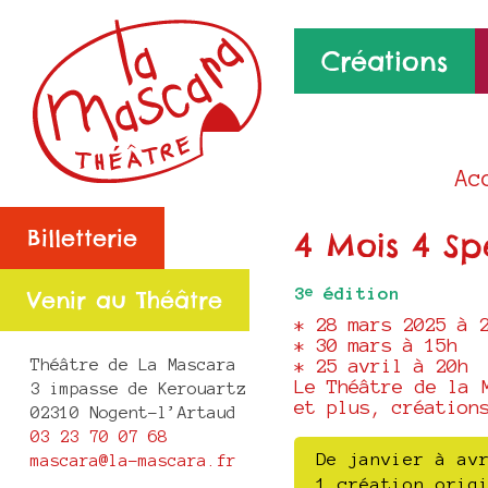
Créations
Ac
Billetterie
4 Mois 4 Sp
3
édition
e
Venir au Théâtre
* 28 mars 2025 à 
* 30 mars à 15h
Théâtre de La Mascara
* 25 avril à 20h
Le Théâtre de la 
3 impasse de Kerouartz
et plus, création
02310 Nogent-l’Artaud
03 23 70 07 68
De janvier à av
mascara@la-mascara.fr
1 création orig