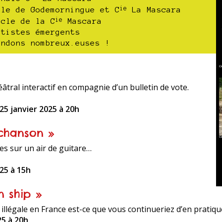
ie
ale de Godemorningue et C
La Mascara
ie
acle de la C
Mascara
rtistes émergents
endons nombreux.euses !
tral interactif en compagnie d’un bulletin de vote.
25 janvier 2025 à 20h
chanson »
s sur un air de guitare…
25 à 15h
n ship »
 illégale en France est-ce que vous continueriez d’en pratiqu
25 à 20h