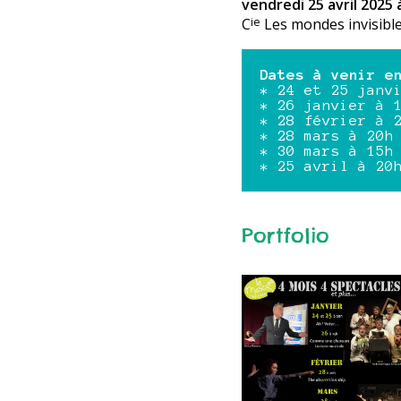
vendredi 25 avril 2025 
C
Les mondes invisibl
ie
Dates à venir e
* 24 et 25 janv
* 26 janvier à 
* 28 février à 
* 28 mars à 20h
* 30 mars à 15h
* 25 avril à 20
Portfolio