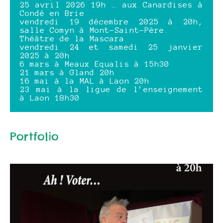
25 avril 2026 19h … aux Canardises à
Condé en Brie
vendredi 19 décembre 2025 à 20h,
salle Comyn à Mont-Saint-Père.
Théâtre de la Mascara
vendredi 24 et samedi 25 janvier
2025 à 20h
6 mars à Meaux Equalis à 15h30
21 mars à Gland 20h
16 mai à la MAL à Laon 20h
23 mai à la ligue de l’enseignement
à Laon 18h30
Portfolio