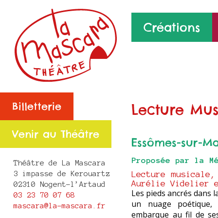
Créations
Billetterie
Lecture Mus
Venir au Théâtre
Essômes-sur-Ma
Proposée par la M
Théâtre de La Mascara
Lecture musicale,
3 impasse de Kerouartz
Aurélie Videlier 
02310 Nogent-l’Artaud
Les pieds ancrés dans la
03 23 70 07 68
un nuage poétique, P
mascara@la-mascara.fr
embarque au fil de ses